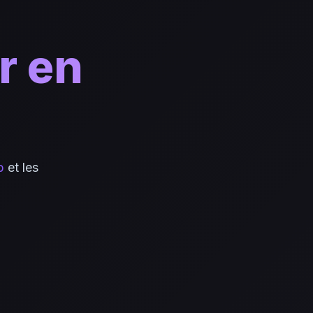
r en
b
et les