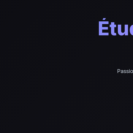
Étu
Passio